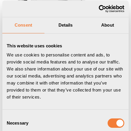
Consent
Details
About
This website uses cookies
We use cookies to personalise content and ads, to
Powerdot 16 Kit 20
provide social media features and to analyse our traffic.
We also share information about your use of our site with
PD16 typ E inklusive 20W laddare, vit
our social media, advertising and analytics partners who
may combine it with other information that you’ve
9702311601
provided to them or that they’ve collected from your use
of their services.
Powerdot 16 Kit
bestär av en Powerdot 16 och en USB-C laddare.
Consent
Necessary
Selection
Med det integrerade bordsuttaget Powerdot har du tillgång till el,