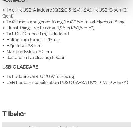
POWERDOT
• 1 x el, 1 x USB-A laddare (QC2.0 5-12V, 1-2A), 1 x USB-C port (3.1
Gen1)
• 1 x Ø7 mm kabelgenomföring, 1 x Ø9.5 mm kabelgenomföring
• Elanslutning: Typ E/jordad 1,25 m (3x1,5 mm²)
• 1 x USB-C kabel (1 m) inkluderad
• Håltagning diameter 79 mm
• Höjd totalt 68 mm
• Max bordsskiva 30 mm
• Justerbar i två olika höjdnivåer
USB-C LADDARE
• 1 x Laddare USB-C 20 W (europlug)
• USB Laddare specifikation: PD3.0 (5V/3A 9V/2,22A 12V/1,67A)
Innehåller
Antal
Benämning
Powerdot 16 ; 1 eluttag typ E, 1 USB-C port, 1 USB-A
9358301601
1
laddare 12W, 2 kabelgenomföring, vit
Axessline USB Charger ; 1 USB-C, 20W,
9601900209
1
väggadapter, svart