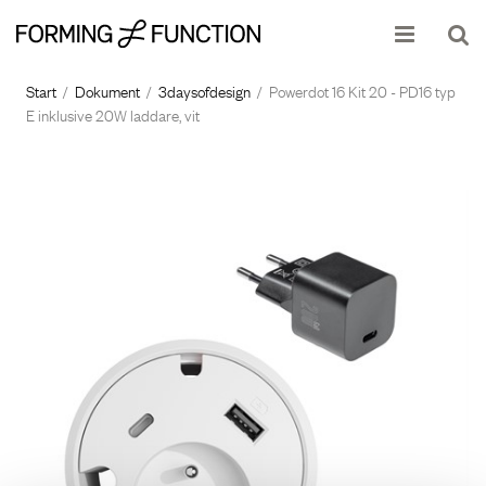
Produkten har lagts i din varukorg
Visa varukorgen
Till kassan
Start
/
Dokument
/
3daysofdesign
/
Powerdot 16 Kit 20 - PD16 typ
E inklusive 20W laddare, vit