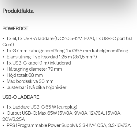
Produktfakta
POWERDOT
• 1 x el, 1 x USB-A laddare (QC2.0 5-12V, 1-2A), 1 x USB-C port (3.1
Gen1)
• 1 x Ø7 mm kabelgenomföring, 1 x Ø9.5 mm kabelgenomföring
• Elanslutning: Typ F/jordad 1,25 m (3x1,5 mm²)
• 1 x USB-C kabel (1 m) inkluderad
• Håltagning diameter 79 mm
• Höjd totalt 68 mm
• Max bordsskiva 30 mm
• Justerbar i två olika höjdnivåer
USB-C LADDARE
• 1 x Laddare USB-C 65 W (europlug)
• Output USB-C: Max 65W (5V/3A, 9V/3A, 12V/3A, 15V/3A,
20V/3,25A
• PPS (Programmable Power Supply): 3.3-11V/4.05A, 3.3-16V/3A