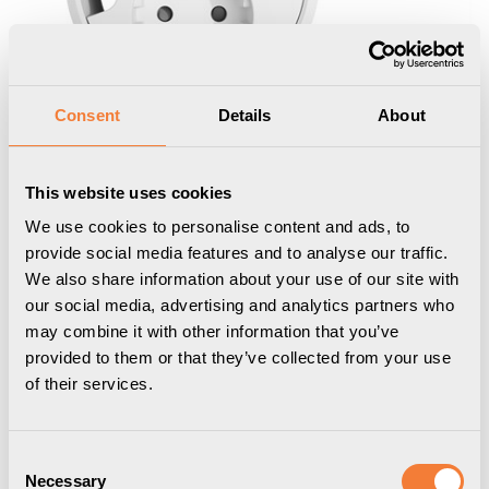
Consent
Details
About
This website uses cookies
We use cookies to personalise content and ads, to
provide social media features and to analyse our traffic.
We also share information about your use of our site with
our social media, advertising and analytics partners who
Powerdot 16 Kit 65
may combine it with other information that you’ve
provided to them or that they’ve collected from your use
PD16 typ F inklusive 65W laddare, vit
of their services.
9702021601
Consent
Necessary
Selection