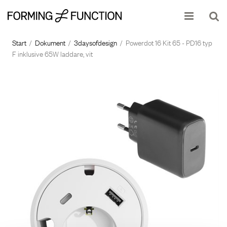
Produkten har lagts i din varukorg
Visa varukorgen
Till kassan
Start
/
Dokument
/
3daysofdesign
/
Powerdot 16 Kit 65 - PD16 typ
F inklusive 65W laddare, vit