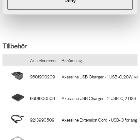
Deny
• Justerbar i två olika höjdnivåer
Tillbehör
Artikelnummer
Benämning
9601900209
Axessline USB Charger - 1 USB-C, 20W, väg
9601900509
Axessline USB Charger - 2 USB-C, 2 USB-A,
9213990509
Axessline Extension Cord - USB-C förlängsn