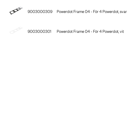
9003000309
Powerdot Frame 04 - För 4 Powerdot, svart
9003000301
Powerdot Frame 04 - För 4 Powerdot, vit
9002500302
Powerdot Tray 01 - Montagebrunn för 2 Pow
9002500309
Powerdot Tray 01 - Montagebrunn för 2 Pow
9002500301
Powerdot Tray 01 - Montagebrunn för 2 Pow
9002500402
Powerdot Tray 02 - Montagebrunn för 5 Po