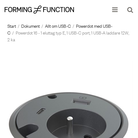
Produkten har lagts i din varukorg
Visa varukorgen
Till kassan
Start
/
Dokument
/
Allt om USB-C
/
Powerdot med USB-
C
/
Powerdot 16 - 1 eluttag typ E, 1 USB-C port, 1 USB-A laddare 12W,
2 ka