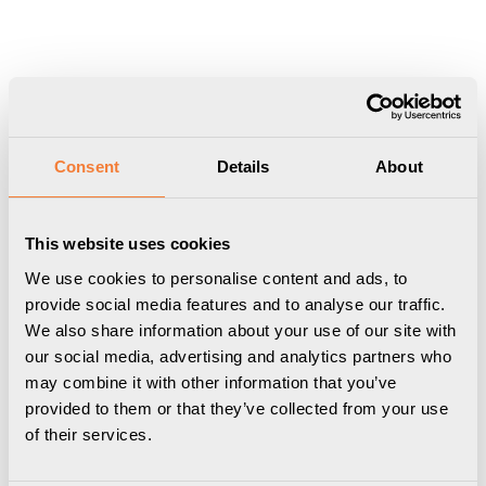
Ladda ned
Förpackningsinformation
3D Modeller
Consent
Details
About
Manual
Powerdot 16 - 1 eluttag typ
E, 1 USB-C port, 1 USB-A
This website uses cookies
laddare 12W, 2
kabelgenomföring
We use cookies to personalise content and ads, to
Produktdatablad
provide social media features and to analyse our traffic.
Powerdot 16 - 1 eluttag typ
We also share information about your use of our site with
E, 1 USB-C port, 1 USB-A
our social media, advertising and analytics partners who
laddare 12W, 2
kabelgenomföring, vit
may combine it with other information that you’ve
provided to them or that they’ve collected from your use
Med det integrerade bordsuttaget Powerdot har du tillgång till el,
of their services.
data och media på ett snyggt och enkelt sätt överallt. När du
behöver den, där du behöver den. Powerdot knyter ihop rummet
med stilren laddning på väntade – och oväntade – ställen.