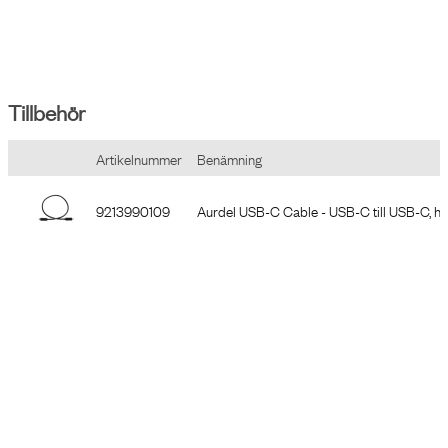
Tillbehör
Artikelnummer
Benämning
9213990109
Aurdel USB-C Cable - USB-C till USB-C, han
9213990209
Aurdel USB-C Cable - USB-C till USB-C, han
9358001601
Powerdot 16 - 1 eluttag typ F, 1 USB-C port,
9358001609
Powerdot 16 - 1 eluttag typ F, 1 USB-C port,