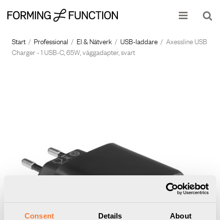
Produkten har lagts i din varukorg
Visa varukorgen
Till kassan
Start
/
Professional
/
El & Nätverk
/
USB-laddare
/
Axessline USB
Charger - 1 USB-C, 65W, väggadapter, svart
Consent
Details
About