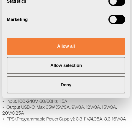
Statistics
Ladda ned
Förpackningsinformation
3D Modeller
Marketing
Ersätter tidigare 60W-laddare med artikelnummer 9601900309.
Allow all
Ladda din smartphone, surfplatta eller bärbara dator via USB-C
med denna väggadapter som kan leverera upp till 65W.
Kompatibel med de flesta USB-C enheter och enheter med
inbyggt stöd för snabbladdning. Den lilla storleken gör den enkel att
Allow selection
bära och ha med sig eller som en diskret källa för fast laddning.
Produktdata
Deny
• Gränsnitt: 1x USB-C, europlug, väggkontakt
• Input: 100-240V, 60/60Hz, 1,5A
• Output USB-C: Max 65W (5V/3A, 9V/3A, 12V/3A, 15V/3A,
20V/3,25A
• PPS (Programmable Power Supply): 3.3-11V/4.05A, 3.3-16V/3A