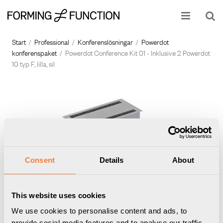
Produkten har lagts i din varukorg
Visa varukorgen
Till kassan
Start
/
Professional
/
Konferenslösningar
/
Powerdot
konferenspaket
/
Powerdot Conference Kit 01 - Inklusive 2 Powerdot
10 typ F, lilla, sil
Consent
Details
About
This website uses cookies
We use cookies to personalise content and ads, to
provide social media features and to analyse our traffic.