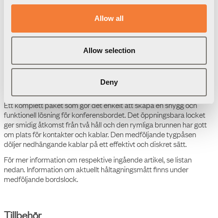
Allow all
Ladda ned
Förpackningsinformation
3D Modeller
Allow selection
Produktdatablad
Powerdot Tray 01 -
Deny
Montagebrunn för 2
Powerdots och 300 mm
lock
Manual
Powerdot 10 - 1 eluttag typ
F, 4 kabelgenomföring
Produktdatablad
Powerdot 10 - 1 eluttag typ
F, 4 kabelgenomföring
Energietikett
Powerdot 10 - 1 eluttag typ
F, 4 kabelgenomföring,