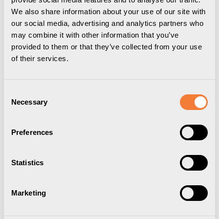
We also share information about your use of our site with
our social media, advertising and analytics partners who
may combine it with other information that you’ve
provided to them or that they’ve collected from your use
of their services.
Consent
Necessary
Selection
Preferences
Powerdot Conference Kit 01
Statistics
Inklusive 2 Powerdot 10 typ F, lilla, silver
Marketing
9708000202