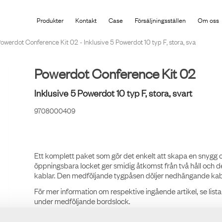
Produkten har lagts i din varukorg
Produkter
Kontakt
Case
Försäljningsställen
Om oss
owerdot Conference Kit 02 - Inklusive 5 Powerdot 10 typ F, stora, sva
Powerdot Conference Kit 02
Inklusive 5 Powerdot 10 typ F, stora, svart
9708000409
Ett komplett paket som gör det enkelt att skapa en snygg o
öppningsbara locket ger smidig åtkomst från två håll och d
kablar. Den medföljande tygpåsen döljer nedhängande kablar
För mer information om respektive ingående artikel, se list
under medföljande bordslock.