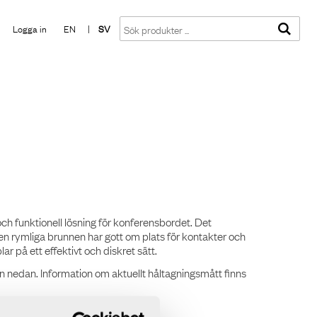
Visa varukorgen
Till kassan
Logga in
EN
|
SV
ch funktionell lösning för konferensbordet. Det
en rymliga brunnen har gott om plats för kontakter och
 på ett effektivt och diskret sätt.
an nedan. Information om aktuellt håltagningsmått finns