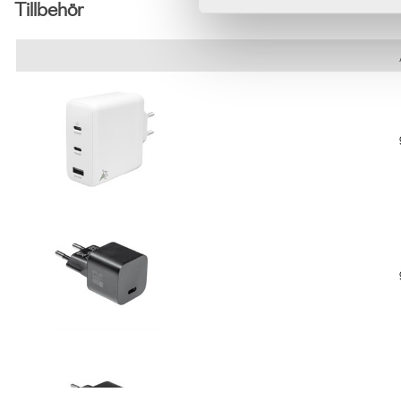
Manual
Powerdot 10 - 1 eluttag typ F, 4 kabelgenomf
Produktdatablad
Powerdot 10 - 1 eluttag typ F, 4 kabelgenomf
Energietikett
Powerdot 10 - 1 eluttag typ F, 4 kabelgenomfö
Manual
Flip Cover 04 - Bordslock, L600 mm
Produktdatablad
Flip Cover 04 - Bordslock, L600 mm
Manual