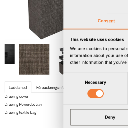
Consent
This website uses cookies
We use cookies to personalis
information about your use of
other information that you’ve
Consent
Necessary
Selection
Ladda ned
Förpackningsinformation
3D Modeller
Produktdatablad
Powerdot Tray 02 - Montagebrunn för 5 Pow
Deny