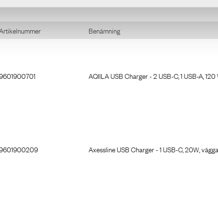
öring
öring
ring, svart