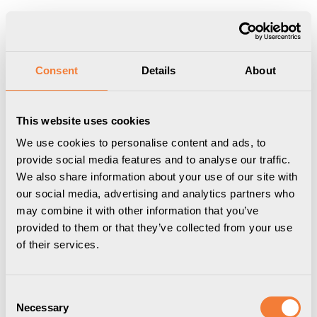
Produkten har lagts i din varukorg
Visa varukorgen
Till kassan
Start
/
Professional
/
Powerdot
/
Tillbehör till Powerdot Ø79
Consent
Details
About
mm
/
Powerdot Frame 01 - För 1 Powerdot, vit
This website uses cookies
We use cookies to personalise content and ads, to
provide social media features and to analyse our traffic.
We also share information about your use of our site with
our social media, advertising and analytics partners who
may combine it with other information that you’ve
provided to them or that they’ve collected from your use
of their services.
Consent
Necessary
Selection