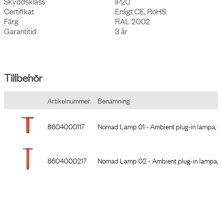
Ytbehandling
Pulverlackerad
Skyddsklass
IP20
Certifikat
Enligt CE, RoHS
Färg
RAL 2002
Garantitid
3 år
Tillbehör
Artikelnummer
Benämning
8604000117
Nomad Lamp 01 - Ambient plug-in lampa, lit
8604000217
Nomad Lamp 02 - Ambient plug-in lampa, st