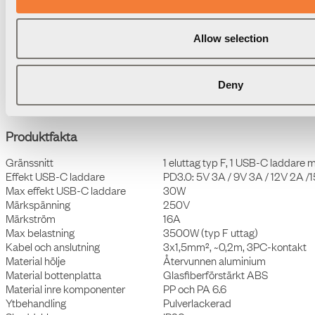
Inga lösa kablar. Inget visuellt brus. Bara ett skulpturalt uttryck där
form och funktion samverkar.
Välj mellan typ F (Schuko) eluttag eller en kombination av eluttag
Allow selection
och ett dubbelt USB-C-uttag med 30W snabbladdning.
Deny
Produktfakta
Gränssnitt
1 eluttag typ F, 1 USB-C laddare
Effekt USB-C laddare
PD3.0: 5V 3A / 9V 3A / 12V 2A /
Max effekt USB-C laddare
30W
M
ärkspänning
250V
Märkström
16A
Max belastning
3500W (typ F uttag)
Kabel och anslutning
3x1,5mm², ~0,2m, 3PC-kontakt
Material hölje
Återvunnen aluminium
Material bottenplatta
Glasfiberförstärkt ABS
Material inre komponenter
PP och PA 6.6