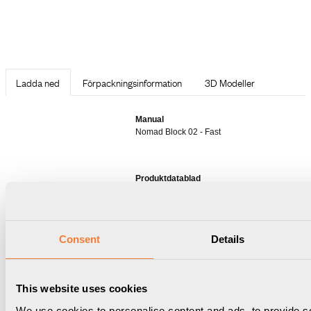
Ladda ned
Förpackningsinformation
3D Modeller
Manual
Nomad Block 02 - Fast
Produktdatablad
Nomad Block 02 - Fast, 1
eluttag typ F 2 USB-C
laddare max 30W
Consent
Details
Nomad Collection
This website uses cookies
Nomad Collection är ett formstarkt, portabelt och skalbart
We use cookies to personalise content and ads, to provide s