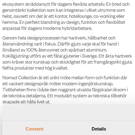
ekosystem skräddarsytt för dagens flexibla arbetsliv. En bred och
genomtänkt kollektion som kan integreras i vilket utrymme som
helst, oavsett om det är ett kontor, hotellounge, co-working eller
hemma. En perfekt blandning av design, funktion och flexibilitet
anpassat för dagens moderna hybridarbetare.
Genom hela designprocessen har hantverk, hållbarhet och
återanvändning varit i fokus. Därför gjuts varje skal för hand i
Småland av 100% återvunnet och spårbart aluminium.
Kokillgjutning utförs av ett fåtal gjuterier i Sverige. Ett äkta hantverk
som kräver stor kunskap och skicklighet för att framgångsrikt gjuta
felfria produkter med hög kvalitet.
Nomad Collection är ett unikt möte mellan form och funktion där
ett vackert designspråk möter modern ingenjörskunskap.
Tidlösheten finns i både den noggrant utvalda färgskalan liksom i
de tekniska detaljerna. Ett modulärt system av tekniska tillbehör
skapade att hålla livet ut.
Nomad Block
Nya Nomad Block Fixed kompletterar Nomads ekosystem med
samma ikoniska formspråk, men nu i en fast och säker installation.
Consent
Details