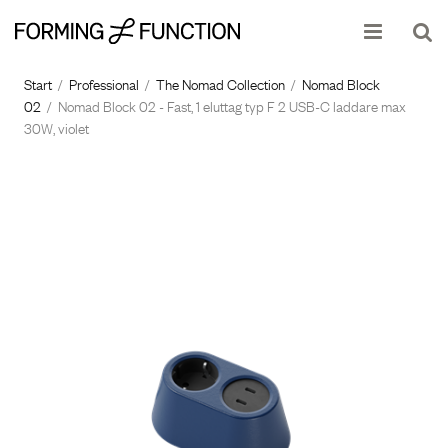
Produkten har lagts i din varukorg
Start
/
Professional
/
The Nomad Collection
/
Nomad Block
02
/
Nomad Block 02 - Fast, 1 eluttag typ F 2 USB-C laddare max
30W, violet