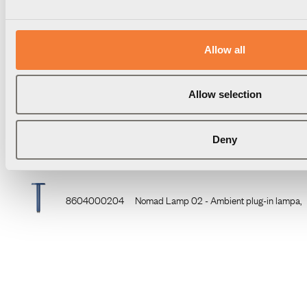
Färg
RAL 5000
Garantitid
3 år
Allow all
Tillbehör
Allow selection
Artikelnummer
Benämning
Deny
8604000104
Nomad Lamp 01 - Ambient plug-in lampa, lite
8604000204
Nomad Lamp 02 - Ambient plug-in lampa, sto