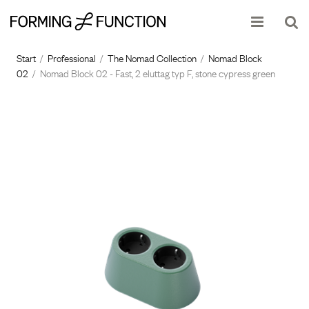
Produkten har lagts i din varukorg
Visa varukorgen
Start
/
Professional
/
The Nomad Collection
/
Nomad Block
02
/
Nomad Block 02 - Fast, 2 eluttag typ F, stone cypress green