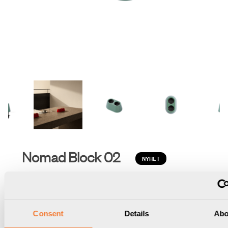
Nomad Block 02
NYHET
Fast, 2 eluttag typ F, stone cypress green
9458002305
Consent
Details
Abo