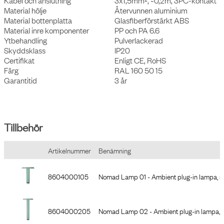
Kabel och anslutning
3x1,5mm², ~0,2m, 3PC-kontakt
Material hölje
Återvunnen aluminium
Material bottenplatta
Glasfiberförstärkt ABS
Material inre komponenter
PP och PA 6.6
Ytbehandling
Pulverlackerad
Skyddsklass
IP20
Certifikat
Enligt CE, RoHS
Färg
RAL 160 50 15
Garantitid
3 år
Tillbehör
Artikelnummer
Benämning
8604000105
Nomad Lamp 01 - Ambient plug-in lampa, s
8604000205
Nomad Lamp 02 - Ambient plug-in lampa, st