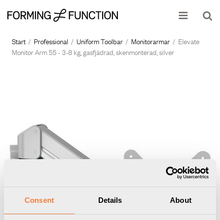
Produkten har lagts i din varukorg
Visa varukorgen
Till kassan
Start
/
Professional
/
Uniform Toolbar
/
Monitorarmar
/
Elevate
Monitor Arm 55 - 3-8 kg, gasfjädrad, skenmonterad, silver
Consent
Details
About