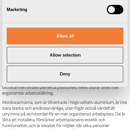
Manual
Marketing
Elevate Monitor Arm 55 - 3-
8 kg, gasfjädrad,
skenmonterad
Produktdatablad
Allow all
Elevate Monitor Arm 55 - 3-
8 kg, gasfjädrad,
skenmonterad
Allow selection
Uppgraderad version, ersätter art nr 4385505502
Elevate-serien erbjuder monitorarmar med avskalade, eleganta
Deny
linjer och en känsla för detaljer som ger karaktär till varje arbetsyta.
Den gasfjädrade armen möjliggör enkel och viktlös justering av
bildskärmen till den perfekta positionen, vilket bidrar till en mer
ergonomisk arbetsställning.
Monitorarmarna, som är tillverkade i högkvalitativ aluminium, är inte
bara starka och användarvänliga, utan frigör också värdefullt
utrymme på skrivbordet för en mer organiserad arbetsplats. De är
lätta att installera, förstärker arbetsplatsens estetik och
funktionalitet, och är idealisk för miljöer där olika personer