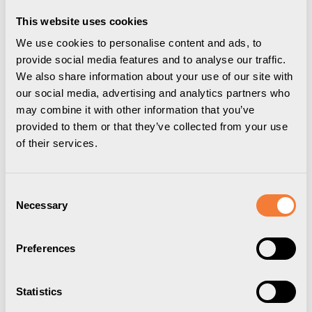
This website uses cookies
We use cookies to personalise content and ads, to
provide social media features and to analyse our traffic.
We also share information about your use of our site with
our social media, advertising and analytics partners who
may combine it with other information that you’ve
provided to them or that they’ve collected from your use
of their services.
Elevate Monitor Arm 55
3-8 kg, gasfjädrad, skenmonterad, silver
Consent
4385515502
Necessary
Selection
Preferences
Statistics
Ladda ned
Förpackningsinformation
3D Modeller