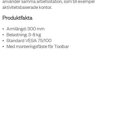
använder samma arbetsstation, som till exempel
aktivitetsbaserade kontor.
Produktfakta
• Armlängd: 300 mm
• Belastning: 3-8 kg
• Standard VESA 75/100
• Med monteringsfäste för Toolbar
OBS! Viktspannet beräknas baserat på skärmar där tyngdpunkten
är kortare än 30 mm från VESA-gränssnittet. För böjda eller större
skärmar kan viktspannet variera.
Tillbehör
Artikelnummer
Benämning
1003001002
Axessline Toolbar Bracket - Väggadapter, 