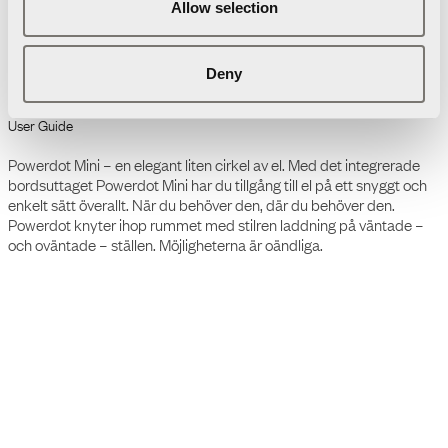
Allow selection
Ladda ned
Förpackningsinformation
3D Modeller
Deny
Drawing
User Guide
Powerdot Mini – en elegant liten cirkel av el. Med det integrerade
bordsuttaget Powerdot Mini har du tillgång till el på ett snyggt och
enkelt sätt överallt. När du behöver den, där du behöver den.
Powerdot knyter ihop rummet med stilren laddning på väntade –
och oväntade – ställen. Möjligheterna är oändliga.
Powerdot Mini PM50 är designad i minsta möjliga storlek för att
precis få plats med ett eluttag. Modellen monteras enkelt genom
bordsskivan i ett 51 mm hål och skruvas smidigt och säkert på plats
med en gängad ring under skivan, ingen elektriker behövs.
Produktfakta
• Input: 250V, 16A
• Output: 230V, 16A