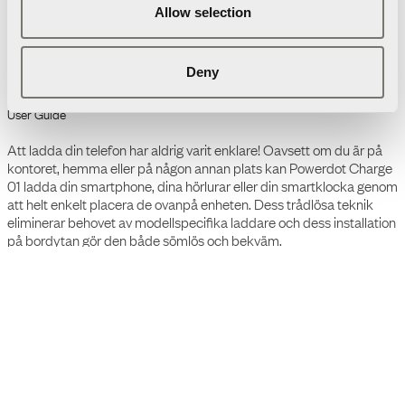
Allow selection
Ladda ned
Förpackningsinformation
3D Modeller
Deny
Manual
Powerdot Charge 01 -
Trådlös laddare 15W
Produktdatablad
Powerdot Charge 01 -
Trådlös laddare 15W
Att ladda din telefon har aldrig varit enklare! Oavsett om du är på
kontoret, hemma eller på någon annan plats kan Powerdot Charge
01 ladda din smartphone, dina hörlurar eller din smartklocka genom
att helt enkelt placera de ovanpå enheten. Dess trådlösa teknik
eliminerar behovet av modellspecifika laddare och dess installation
på bordytan gör den både sömlös och bekväm.
Den trådlösa laddaren har ett stilrent utseende där en liten präglad