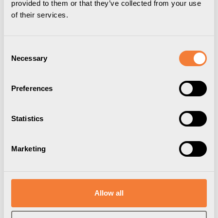
provided to them or that they’ve collected from your use
of their services.
Consent
Necessary
Selection
Preferences
Statistics
Powerdot Charge 01
Marketing
Trådlös laddare 15W, vit
9308900101
Allow all