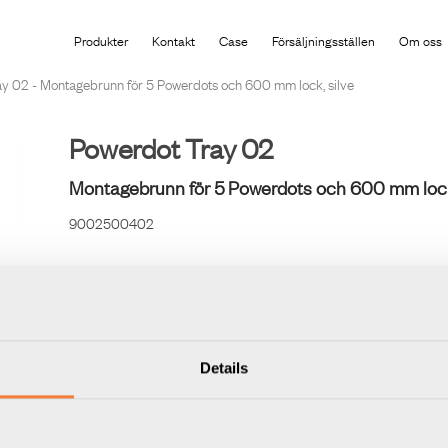
Produkten har lagts i din varukorg
Produkter
Kontakt
Case
Försäljningsställen
Om oss
y 02 - Montagebrunn för 5 Powerdots och 600 mm lock, silve
Powerdot Tray 02
Montagebrunn för 5 Powerdots och 600 mm lock,
9002500402
Uttagsbrunn anpassad för 5 st Powerdot Ø80 mm. Monte
för att samla ihop kablarna under bord.
Details