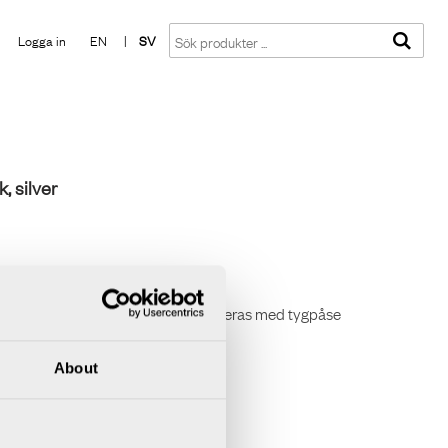
Visa varukorgen
Till kassan
Logga in
EN
|
SV
 silver
ras med TC60 lock och kan kombineras med tygpåse
About