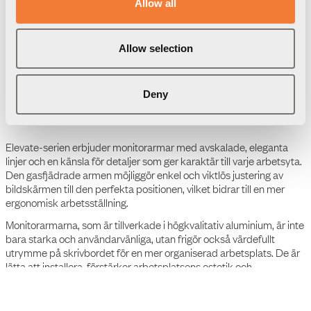
Allow all
Allow selection
Ladda ned
Förpackningsinformation
3D Modeller
Deny
Drawing
User guide
Elevate-serien erbjuder monitorarmar med avskalade, eleganta
linjer och en känsla för detaljer som ger karaktär till varje arbetsyta.
Den gasfjädrade armen möjliggör enkel och viktlös justering av
bildskärmen till den perfekta positionen, vilket bidrar till en mer
ergonomisk arbetsställning.
Monitorarmarna, som är tillverkade i högkvalitativ aluminium, är inte
bara starka och användarvänliga, utan frigör också värdefullt
utrymme på skrivbordet för en mer organiserad arbetsplats. De är
lätta att installera, förstärker arbetsplatsens estetik och
funktionalitet, och är idealisk för miljöer där olika personer
använder samma arbetsstation, som till exempel
aktivitetsbaserade kontor.