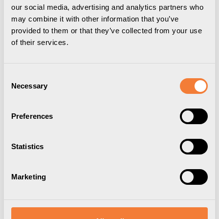
our social media, advertising and analytics partners who
may combine it with other information that you’ve
provided to them or that they’ve collected from your use
of their services.
Consent
Necessary
Selection
Preferences
Statistics
Elevate Dual Monitor Arm
52
Marketing
3-8 kg, gasfjädrad, vit
4385505201