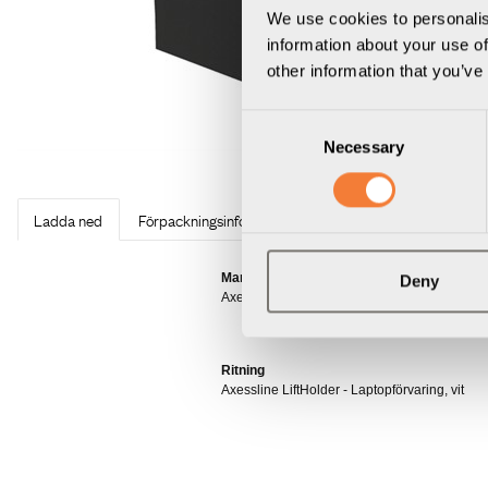
We use cookies to personalis
information about your use of
other information that you’ve
Consent
Necessary
Selection
Ladda ned
Förpackningsinformation
3D Modeller
Manual
Deny
Axessline LiftHolder - Laptopförvaring, vit
Ritning
Axessline LiftHolder - Laptopförvaring, vit