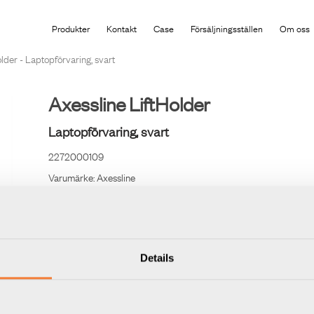
Produkten har lagts i din varukorg
Produkter
Kontakt
Case
Försäljningsställen
Om oss
lder - Laptopförvaring, svart
Axessline LiftHolder
Laptopförvaring, svart
2272000109
Varumärke:
Axessline
Praktiskt och flexibel förvaring för din laptop, som placera
papperkorg för multifunktionalitet. Kommer med förinstalle
Multimodul.
Details
Maximala mått på laptop: Höjd: 35 mm. Bredd (kortsidan):
översta läget. Längd: Inte begränsad.
Innehåller
Antal
Benämning