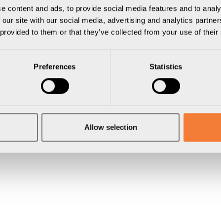
e content and ads, to provide social media features and to analy
2302000209
1
Axessline LiftSystem Multi 
 our site with our social media, advertising and analytics partn
2303000109
1
Axessline LiftPocket ; Lapt
 provided to them or that they’ve collected from your use of their
7221242588
4
Components ; Skruv SPAX T
Preferences
Statistics
Allow selection