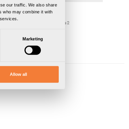
se our traffic. We also share
; Multimodul, svart
ers who may combine it with
ophylla, svart
 services.
KX-S Ø 4.0 × 25 FZB, kullrig pozikryss 2
Marketing
Allow all