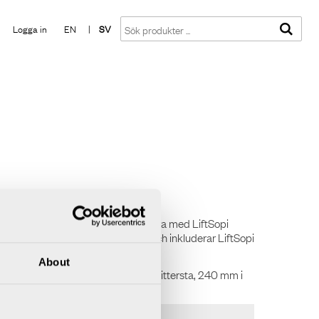
Visa varukorgen
Till kassan
Logga in
EN
|
SV
s i en ficka under bordet. Komplettera med LiftSopi
rade pads för en mjukare viloyta och inkluderar LiftSopi
About
 360 mm i lägsta läget, 300 mm i mittersta, 240 mm i