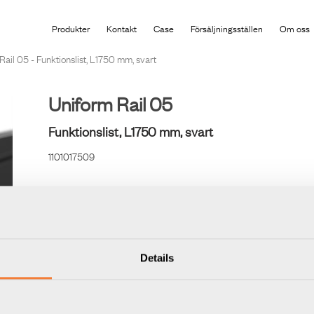
Produkten har lagts i din varukorg
Produkter
Kontakt
Case
Försäljningsställen
Om oss
Rail 05 - Funktionslist, L1750 mm, svart
Uniform Rail 05
Funktionslist, L1750 mm, svart
1101017509
Frontprofil med unik montageskena, för utanpåliggande ell
och stadigt montage utan störande skruvhål.
• Kan kompletteras med ändstycken 438-MENEB
Details
• Montageskena monteras ca 250 mm ovan bordsyta
Obs. montageskenan kan kapas till en kortare längd mot en