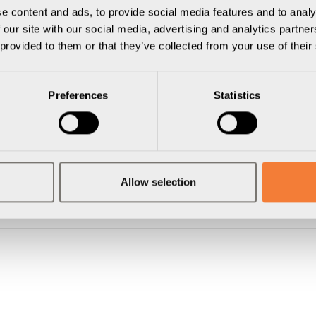
Innehåller
Antal
Benämning
e content and ads, to provide social media features and to analy
1101017509
1
Uniform Rail 05 ; Funktions
 our site with our social media, advertising and analytics partn
1102017509
1
Uniform Profile 05 ; Montag
 provided to them or that they’ve collected from your use of their
7221252088
18
Components ; Skruv SPAX T
Preferences
Statistics
Allow selection