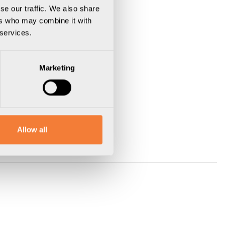
se our traffic. We also share
list, L1750 mm, svart
ers who may combine it with
elist, L1749 mm, svart
 services.
FX-S Ø 5.0 × 20 FZB, försänkt pozikryss 2
Marketing
Allow all