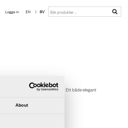
Visa varukorgen
Till kassan
Logga in
EN
|
SV
er integrerat montage i bordsskärm. Ett både elegant
About
 extra kostnad.