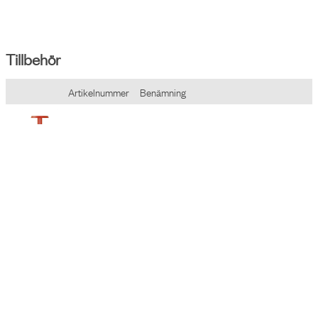
Garantitid
3 år
Tillbehör
Artikelnummer
Benämning
8604000117
Nomad Lamp 01 - Ambient plug-in lampa, lit
8604000217
Nomad Lamp 02 - Ambient plug-in lampa, st
9202050109
Axessline Connection Cord - CEE 7/7 till 3PC
9202050209
Axessline Connection Cord - CEE 7/7 till 3PC