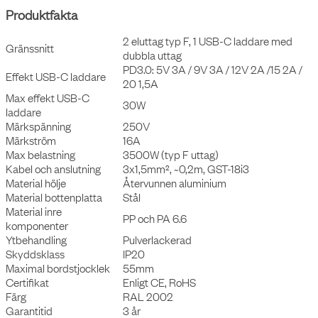
Produktfakta
2 eluttag typ F, 1 USB-C laddare med
Gränssnitt
dubbla uttag
PD3.0: 5V 3A / 9V 3A / 12V 2A /15 2A /
Effekt USB-C laddare
20 1,5A
Max effekt USB-C
30W
laddare
M
ärkspänning
250V
Märkström
16A
Max belastning
3500W (typ F uttag)
Kabel och anslutning
3x1,5mm², ~0,2m, GST-18i3
Material hölje
Återvunnen aluminium
Material bottenplatta
Stål
Material inre
PP och PA 6.6
komponenter
Ytbehandling
Pulverlackerad
Skyddsklass
IP20
Maximal bordstjocklek
55mm
Certifikat
Enligt CE, RoHS
Färg
RAL 2002