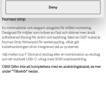
ett vackert designspråk möter modern ingenjörskunskap.
Tidlösheten finns i både den noggrant utvalda färgskalan liksom i
Deny
de tekniska detaljerna. Ett modulärt system av tekniska tillbehör
skapade att hålla livet ut.
Nomad Strip
En minimalistisk och elegant uttagslist för infälld montering.
Designad för miljöer som kräver en fast och diskret men ändå
sofistikerad lösning för ström och laddning. Med sin GST-kabel är
Nomad Strip förberedd för seriekoppling, vilket gör
kabelhanteringen till en integrerad del av systemet.
Välj mellan typ F (Schuko) eluttag eller en kombination av eluttag
och ett dubbelt USB-C-uttag med 30W snabbladdning.
OBS! Glöm inte att komplettera med en anslutningskabel, se mer
under "Tillbehör" nedan.