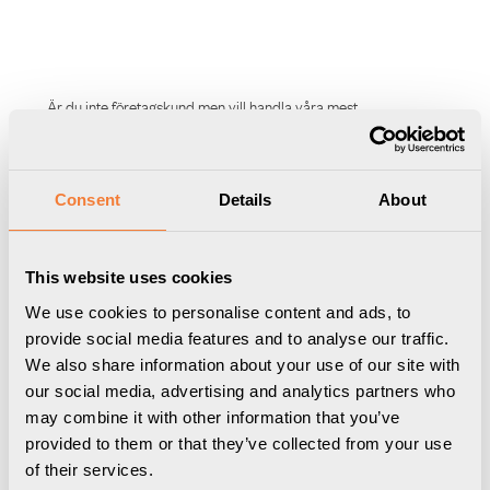
Är du inte företagskund men vill handla våra mest
säljande produkter? Nu kan du köpa hem dina
favoriter från vårt sortiment, direkt från vår Forming
Function Shop.
Consent
Details
About
BESÖK FORMING FUNCTION SHOP
This website uses cookies
We use cookies to personalise content and ads, to
Ladda ned
Förpackningsinformation
3D Modeller
provide social media features and to analyse our traffic.
We also share information about your use of our site with
Manual
our social media, advertising and analytics partners who
Nomad Strip 03
may combine it with other information that you’ve
provided to them or that they’ve collected from your use
of their services.