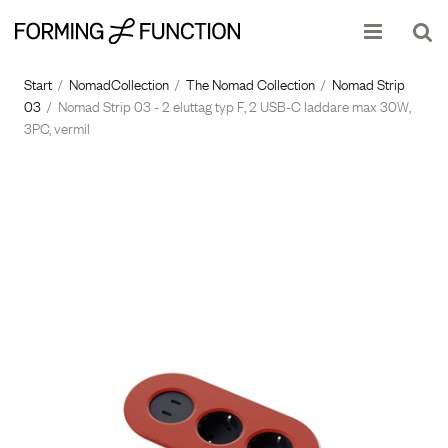
Produkten har lagts i din varukorg
Visa varukorgen
Till kassan
Start
/
NomadCollection
/
The Nomad Collection
/
Nomad Strip
03
/
Nomad Strip 03 - 2 eluttag typ F, 2 USB-C laddare max 30W,
3PC, vermil