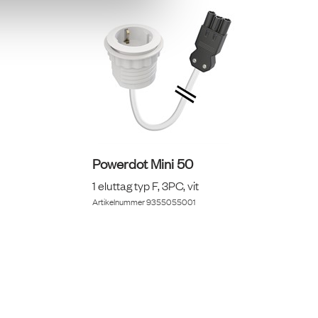
Powerdot Mini 50
1 eluttag typ F, 3PC, vit
Artikelnummer
9355055001