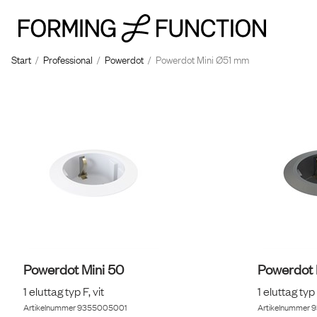
Start
/
Professional
/
Powerdot
/
Powerdot Mini Ø51 mm
Powerdot Mini 50
Powerdot 
1 eluttag typ F, vit
1 eluttag typ
Artikelnummer
9355005001
Artikelnummer
9