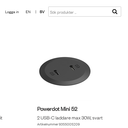
Visa varukorgen
Till kassan
Logga in
EN
|
SV
Powerdot Mini 52
it
2 USB-C laddare max 30W, svart
Artikelnummer
9355005209