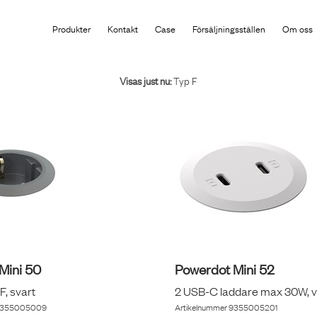
Produkten har lagts i din varukorg
Produkter
Kontakt
Case
Försäljningsställen
Om oss
Visas just nu:
Typ F
Mini 50
Powerdot Mini 52
 F, svart
2 USB-C laddare max 30W, v
355005009
Artikelnummer
9355005201