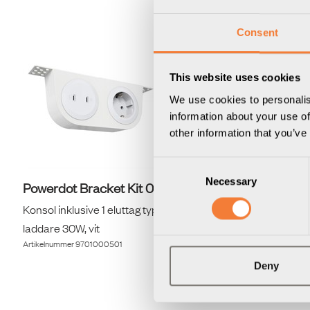
Consent
This website uses cookies
We use cookies to personalis
information about your use of
other information that you’ve
Consent
Necessary
Selection
Powerdot Bracket Kit 05
Powerdot 
Konsol inklusive 1 eluttag typ F, 2 USB-C
Konsol inklu
laddare 30W, vit
laddare 30W
Artikelnummer
9701000501
Artikelnummer
9
Deny