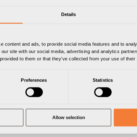
Details
e content and ads, to provide social media features and to analy
 our site with our social media, advertising and analytics partn
 provided to them or that they’ve collected from your use of their
Preferences
Statistics
Bracket Kit 05
Powerdot Bracket 01
sive 1 eluttag typ F, 2 USB-C
Konsol för 1 Powerdot Mini, s
Artikelnummer
9001000109
, svart
701000509
Allow selection