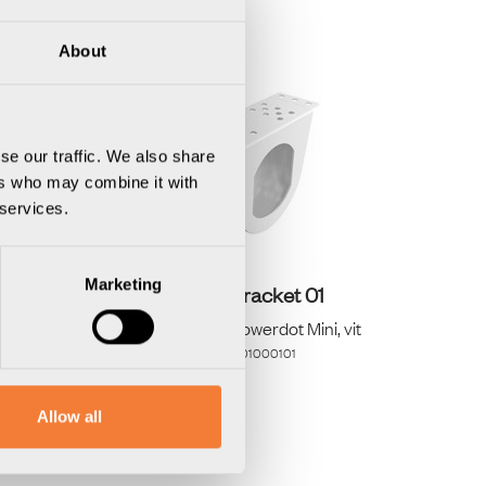
About
se our traffic. We also share
ers who may combine it with
 services.
Marketing
Powerdot Bracket 01
vart
Konsol för 1 Powerdot Mini, vit
Artikelnummer
9001000101
Allow all