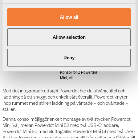
Allow all
Ladda ned
Förpackningsinformation
3D Modeller
Manual
Allow selection
Powerdot Bracket 02 -
Konsol för 2 Powerdot Mini
Deny
Produktdatablad
Powerdot Bracket 02 -
Konsol för 2 Powerdot
Mini, vit
Med det integrerade uttaget Powerdot har du tillgång till el och
laddning på ett snyggt och enkelt sätt överallt. Powerdot knyter
ihop rummet med stilren laddning på väntade – och oväntade –
ställen.
Denna konsol möjliggör enkelt montage av två stycken Powerdot
Mini. Välj mellan Powerdot Mini 52 med två USB-C laddare,