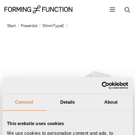
Produkten har lagts i din varukorg
Visa varukorgen
Till kassan
Start
/
Powerdot
/
51mmTypeE
/
Consent
Details
About
This website uses cookies
We use cookies to personalise content and ads, to