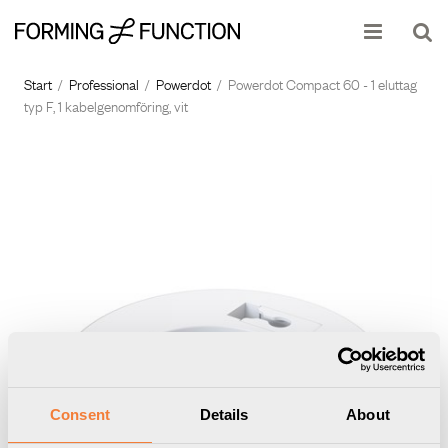
Produkten har lagts i din varukorg
Visa varukorgen
Till kassan
Start
/
Professional
/
Powerdot
/
Powerdot Compact 60 - 1 eluttag
typ F, 1 kabelgenomföring, vit
Consent
Details
About