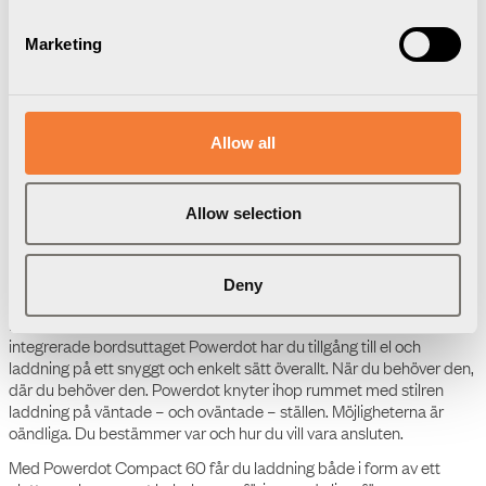
Marketing
Ladda ned
Förpackningsinformation
3D Modeller
Manual
Allow all
Powerdot Compact 60 - 1
eluttag typ F, 1
kabelgenomgöring, 3PC,
vit
Allow selection
Produktdatablad
Powerdot Compact 60 - 1
eluttag typ F, 1
Deny
kabelgenomföring, vit
Powerdot – en elegant liten cirkel av el och laddning. Med det
integrerade bordsuttaget Powerdot har du tillgång till el och
laddning på ett snyggt och enkelt sätt överallt. När du behöver den,
där du behöver den. Powerdot knyter ihop rummet med stilren
laddning på väntade – och oväntade – ställen. Möjligheterna är
oändliga. Du bestämmer var och hur du vill vara ansluten.