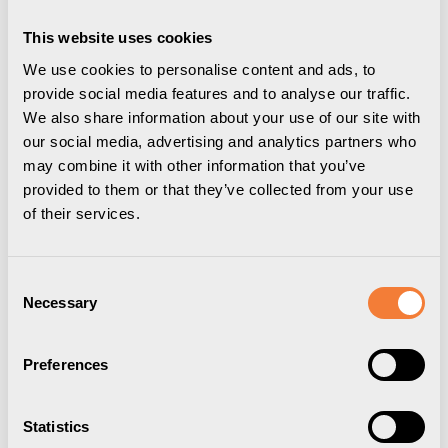
This website uses cookies
We use cookies to personalise content and ads, to
provide social media features and to analyse our traffic.
We also share information about your use of our site with
our social media, advertising and analytics partners who
may combine it with other information that you’ve
provided to them or that they’ve collected from your use
of their services.
Consent
Powerdot Compact 60
Necessary
Selection
1 eluttag typ F, 1 kabelgenomföring, vit
Preferences
9356006001
Statistics