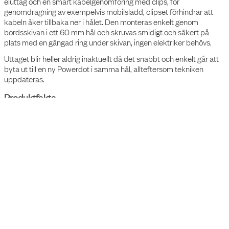
Med Powerdot Compact 60 får du laddning både i form av ett
eluttag och en smart kabelgenomföring med clips, för
genomdragning av exempelvis mobilsladd, clipset förhindrar att
kabeln åker tillbaka ner i hålet. Den monteras enkelt genom
bordsskivan i ett 60 mm hål och skruvas smidigt och säkert på
plats med en gängad ring under skivan, ingen elektriker behövs.
Uttaget blir heller aldrig inaktuellt då det snabbt och enkelt går att
byta ut till en ny Powerdot i samma hål, allteftersom tekniken
uppdateras.
Produktfakta
• 1 x el med 1,55m Typ F/jordad kabel (3x1,5 mm²)
• 1 x kabelgenomföring med clips
• Fast nivå
• Höjd 74,1 mm
Tillbehör
Artikelnummer
Benämning