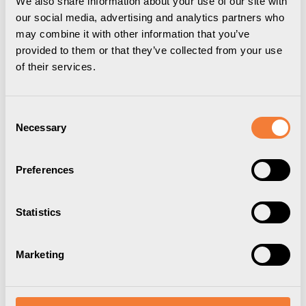
We also share information about your use of our site with
our social media, advertising and analytics partners who
may combine it with other information that you’ve
provided to them or that they’ve collected from your use
of their services.
Consent
Necessary
Selection
Powerdot Tray 01
Preferences
Montagebrunn för 2 Powerdots och 300
mm lock, silver
Statistics
9002500302
Marketing