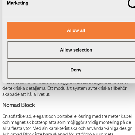
Nomad Block 02 - 2 eluttag
Marketing
typ F
Nomad Collection
Allow all
Nomad Collection är ett formstarkt, portabelt och skalbart
ekosystem skräddarsytt för dagens flexibla arbetsliv. En bred och
Allow selection
genomtänkt kollektion som kan integreras i vilket utrymme som
helst, oavsett om det är ett kontor, hotellounge, co-working eller
hemma. En perfekt blandning av design, funktion och flexibilitet
anpassat för dagens moderna hybridarbetare.
Deny
Genom hela designprocessen har hantverk, hållbarhet och
återanvändning varit i fokus. Därför gjuts varje skal för hand i
Småland av 100% återvunnet och spårbart aluminium.
Kokillgjutning utförs av ett fåtal gjuterier i Sverige. Ett äkta hantverk
som kräver stor kunskap och skicklighet för att framgångsrikt gjuta
felfria produkter med hög kvalitet.
Nomad Collection är ett unikt möte mellan form och funktion där
ett vackert designspråk möter modern ingenjörskunskap.
Tidlösheten finns i både den noggrant utvalda färgskalan liksom i