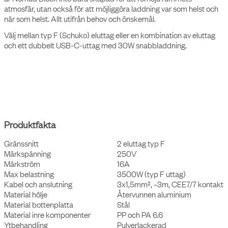
de tekniska detaljerna. Ett modulärt system av tekniska tillbehör
skapade att hålla livet ut.
Nomad Block
En sofistikerad, elegant och portabel ellösning med tre meter kabel
och magnetisk bottenplatta som möjliggör smidig montering på de
allra flesta ytor. Med sin karakteristiska och användarvänliga design
är Nomad Block inte bara skapad för att förhöja rummets
atmosfär, utan också för att möjliggöra laddning var som helst och
när som helst. Allt utifrån behov och önskemål.
Välj mellan typ F (Schuko) eluttag eller en kombination av eluttag
och ett dubbelt USB-C-uttag med 30W snabbladdning.
Produktfakta
Gränssnitt
2 eluttag typ F