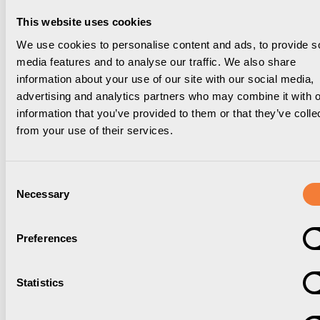
This website uses cookies
We use cookies to personalise content and ads, to provide s
media features and to analyse our traffic. We also share
Är du inte företagskund men vill handla våra mest
information about your use of our site with our social media,
säljande produkter? Nu kan du köpa hem dina
advertising and analytics partners who may combine it with o
favoriter från vårt sortiment, direkt från vår Forming
information that you’ve provided to them or that they’ve colle
Function Shop.
from your use of their services.
BESÖK FORMING FUNCTION SHOP
Consent
Necessary
Selection
Ladda ned
Förpackningsinformation
3D Modeller
Preferences
Manual
Nomad Block 02
Statistics
Produktdatablad