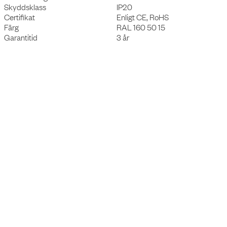
M
ärkspänning
250V
Märkström
16A
Max belastning
3500W (typ F uttag)
Kabel och anslutning
3x1,5mm², ~3m, CEE7/7 kontakt
Material hölje
Återvunnen aluminium
Material bottenplatta
Stål
Material inre komponenter
PP och PA 6.6
Ytbehandling
Pulverlackerad
Skyddsklass
IP20
Certifikat
Enligt CE, RoHS
Färg
RAL 160 50 15
Garantitid
3 år
Tillbehör
Artikelnummer
Benämning
8604000105
Nomad Lamp 01 - Ambient plug-in lampa, s