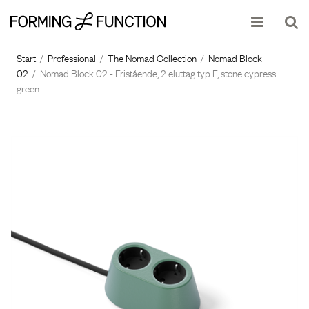
Produkten har lagts i din varukorg
Visa varukorgen
Till k
Start
/
Professional
/
The Nomad Collection
/
Nomad Block
02
/
Nomad Block 02 - Fristående, 2 eluttag typ F, stone cypress
green