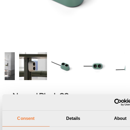
Nomad Block 02
Fristående, 2 eluttag typ F, stone cypress
green
Consent
Details
About
9458002105